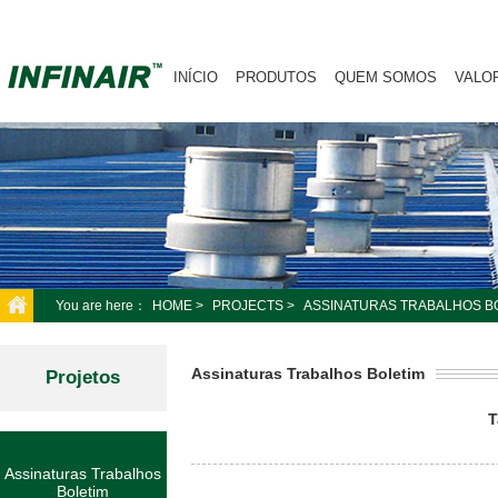
INÍCIO
PRODUTOS
QUEM SOMOS
VALO
You are here：
HOME
>
PROJECTS
>
ASSINATURAS TRABALHOS B
Assinaturas Trabalhos Boletim
Projetos
T
Assinaturas Trabalhos
Boletim