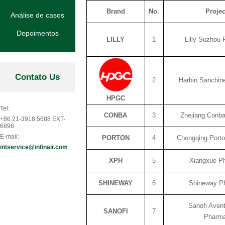
Brand
No.
Proje
Análise de casos
Depoimentos
LILLY
1
Lilly Suzhou 
Contato Us
2
Harbin Sanchin
HPGC
Tel:
CONBA
3
Zhejiang Conba
+86 21-3918 5688 EXT-
6896
E-mail:
PORTON
4
Chongqing Porto
intservice@infinair.com
XPH
5
Xiangxue Ph
SHINEWAY
6
Shineway Ph
Sanofi Aven
SANOFI
7
Pharma