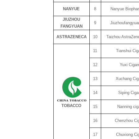
NANYUE
8
Nanyue Biophar
JIUZHOU
9
Jiuzhoufangyua
FANGYUAN
ASTRAZENECA
10
Taizhou AstraZen
11
Tianshui Cig
12
Yuxi Cigar
13
Xuchang Ciga
14
Siping Ciga
TOBACCO
15
Nanning cig
16
Chenzhou Cig
17
Chuxiong Cig