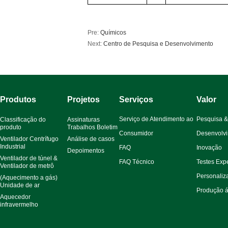
Pre:
Químicos
Next:
Centro de Pesquisa e Desenvolvimento
Produtos
Projetos
Serviços
Valor
Serviço de Atendimento ao
Pesquisa &
Classificação do
Assinaturas
produto
Trabalhos Boletim
Consumidor
Desenvolvi
Ventilador Centrífugo
Análise de casos
Industrial
FAQ
Inovação
Depoimentos
Ventilador de túnel &
FAQ Técnico
Testes Exp
Ventilador de metrô
Personaliz
(Aquecimento a gás)
Unidade de ar
Produção á
Aquecedor
infravermelho