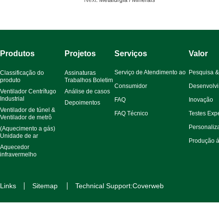
Next:
Metalurgia / Minerais
Produtos
Projetos
Serviços
Valor
Serviço de Atendimento ao
Pesquisa &
Classificação do
Assinaturas
produto
Trabalhos Boletim
Consumidor
Desenvolvi
Ventilador Centrífugo
Análise de casos
Industrial
FAQ
Inovação
Depoimentos
Ventilador de túnel &
FAQ Técnico
Testes Exp
Ventilador de metrô
Personaliz
(Aquecimento a gás)
Unidade de ar
Produção á
Aquecedor
infravermelho
Links
Sitemap
Technical Support:Coverweb