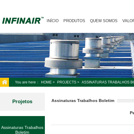
INÍCIO
PRODUTOS
QUEM SOMOS
VALO
You are here：
HOME
>
PROJECTS
>
ASSINATURAS TRABALHOS B
Assinaturas Trabalhos Boletim
Projetos
P
Assinaturas Trabalhos
Boletim