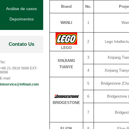
Brand
No.
Proje
Análise de casos
Depoimentos
WANLI
1
Wanl
2
Lego Intellect
Contato Us
LEGO
3
Xinjiang Tia
XINJIANG
Tel:
TIANYE
+86 21-3918 5688 EXT-
4
Xinjiang Tian
6896
E-mail:
5
Bridgestone (Ch
intservice@infinair.com
6
Bridgestone 
BRIDGESTONE
7
Bridges
ELION
8
Elion 