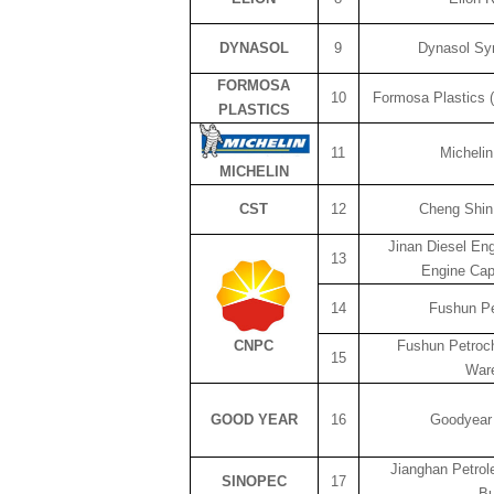
DYNASOL
9
Dynasol Sy
FORMOSA
10
Formosa Plastics 
PLASTICS
11
Micheli
MICHELIN
CST
12
Cheng Shin
Jinan Diesel En
13
Engine Cap
14
Fushun Pe
CNPC
Fushun Petroc
15
War
GOOD YEAR
16
Goodyear 
Jianghan Petrol
SINOPEC
17
Bu